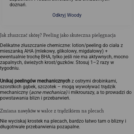
doznań.
Odkryj Woody
Jak złuszczać skórę? Peeling jako skuteczna pielęgnacja
Delikatne złuszczanie chemiczne: lotion/peeling do ciała z
mieszanką AHA (mlekowy, glikolowy, migdałowy) +
ewentualnie trochę BHA, tylko jeśli nie ma aktywnych, mocno
zapalnych, świeżych krost/guzków. Stosuj 1–2 razy w
tygodniu.
Unikaj peelingów mechanicznych
z ostrymi drobinkami,
szorstkich gąbek, szczotek – mogą wywoływać trądzik
mechaniczny (
acne mechanica)
i mikrourazy, a to prowadzi do
powstawania blizn i przebarwień.
Zmiana nawyków w walce z trądzikiem na plecach
Nie wyciskaj krostek na plecach, bardzo łatwo tam o blizny i
długotrwałe przebarwienia pozapalne.