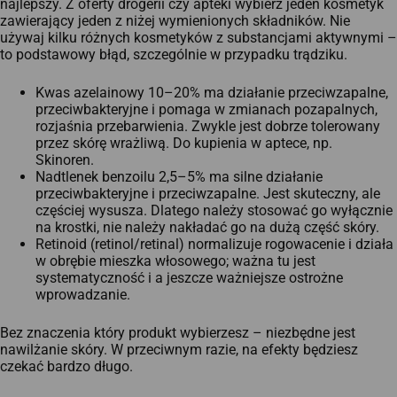
najlepszy. Z oferty drogerii czy apteki wybierz jeden kosmetyk
zawierający jeden z niżej wymienionych składników. Nie
używaj kilku różnych kosmetyków z substancjami aktywnymi –
to podstawowy błąd, szczególnie w przypadku trądziku.
Kwas azelainowy 10–20% ma działanie przeciwzapalne,
przeciwbakteryjne i pomaga w zmianach pozapalnych,
rozjaśnia przebarwienia. Zwykle jest dobrze tolerowany
przez skórę wrażliwą. Do kupienia w aptece, np.
Skinoren.
Nadtlenek benzoilu 2,5–5% ma silne działanie
przeciwbakteryjne i przeciwzapalne. Jest skuteczny, ale
częściej wysusza. Dlatego należy stosować go wyłącznie
na krostki, nie należy nakładać go na dużą część skóry.
Retinoid (retinol/retinal) normalizuje rogowacenie i działa
w obrębie mieszka włosowego; ważna tu jest
systematyczność i a jeszcze ważniejsze ostrożne
wprowadzanie.
Bez znaczenia który produkt wybierzesz – niezbędne jest
nawilżanie skóry​. W przeciwnym razie, na efekty będziesz
czekać bardzo długo.