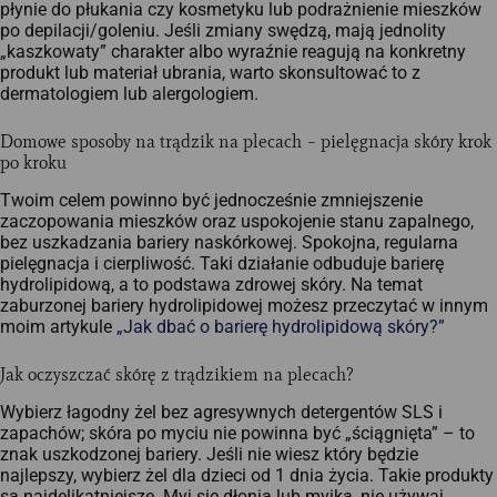
płynie do płukania czy kosmetyku lub podrażnienie mieszków
po depilacji/goleniu. Jeśli zmiany swędzą, mają jednolity
„kaszkowaty” charakter albo wyraźnie reagują na konkretny
produkt lub materiał ubrania, warto skonsultować to z
dermatologiem lub alergologiem.
Domowe sposoby na trądzik na plecach – pielęgnacja skóry krok
po kroku
Twoim celem powinno być jednocześnie zmniejszenie
zaczopowania mieszków oraz uspokojenie stanu zapalnego,
bez uszkadzania bariery naskórkowej.​ Spokojna, regularna
pielęgnacja i cierpliwość. Taki działanie odbuduje barierę
hydrolipidową, a to podstawa zdrowej skóry. Na temat
zaburzonej bariery hydrolipidowej możesz przeczytać w innym
moim artykule
„Jak dbać o barierę hydrolipidową skóry?”
Jak oczyszczać skórę z trądzikiem na plecach?
Wybierz łagodny żel bez agresywnych detergentów SLS i
zapachów; skóra po myciu nie powinna być „ściągnięta” – to
znak uszkodzonej bariery. Jeśli nie wiesz który będzie
najlepszy, wybierz żel dla dzieci od 1 dnia życia. Takie produkty
są najdelikatniejsze. Myj się dłonią lub myjką, nie używaj