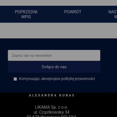
POPRZEDNI
POWRÓT
NAS
WPIS
W
Dołącz do nas
Kontynuując, akceptujesz politykę prywatności
LIKAMA Sp. z o.o.
ul. Cząstkowska 34