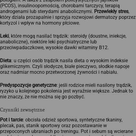
(PCOS), insulinoopornością, chorobami tarczycy, terapią
androgenami lub sterydami anabolicznymi.
Przewlekły stres
,
który działa prozapalnie i sprzyja rozwojowi dermatozy poprzez
kortyzol i wpływ na hormony płciowe.
Leki
, które mogą nasilać trądzik: steroidy (doustne, iniekcje,
anaboliczne), niektóre leki psychiatryczne lub
przeciwpadaczkowe, wysokie dawki witaminy B12.​
Dieta
: u części osób trądzik nasila dieta o wysokim indeksie
glikemicznym. Czyli słodycze, białe pieczywo, słodkie napoje
oraz nadmiar mocno przetworzonej żywności i nabiału.
Predyspozycje genetyczne
: jeśli rodzice mieli nasilony trądzik,
ryzyko u kolejnego pokolenia jest wyraźnie większe. Jednak to
nie znaczy, że nie można się go pozbyć.
Czynniki zewnętrzne
Pot i tarcie
: obcisła odzież sportowa, syntetyczne tkaniny,
plecak, pas, stanik sportowy oraz pozostawanie w
przepoconych ubraniach po treningu. Pot i sebum są wcierane