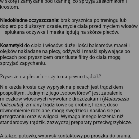
w skórę i zamykane pod tkaniną, co sprzyja zaskórnikom i
krostom.
Niedokładne oczyszczanie
: brak prysznica po treningu lub
dopiero po dłuższym czasie, mycie ciała przed myciem włosów
– spłukana odżywka i maska lądują na skórze pleców.
Kosmetyki
do ciała i włosów: duże ilości balsamów, maseł i
olejków nakładane na plecy, odżywki i maski spływające po
plecach pod prysznicem oraz tłuste filtry do ciała mogą
sprzyjać zapychaniu.
Pryszcze na plecach – czy to na pewno trądzik?
Nie każda krosta czy wyprysk na plecach jest trądzikiem
pospolitym. Jednym z jego „sobowtórów” jest zapalenie
mieszków włosowych wywołane drożdżakami (
Malassezia
folliculitis
): zmiany trądzikowe są drobne, liczne, dość
równomiernie rozsiane, mogą swędzieć i nasilać się po
przegrzaniu oraz w wilgoci. Wymaga innego leczenia niż
standardowy trądzik, zazwyczaj preparaty przeciwgrzybicze.​
A także: potówki, wyprysk kontaktowy po proszku do prania,