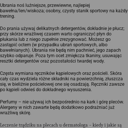
Ubrania noś luźniejsze, przewiewne, najlepiej
bawełna/len/wiskoza; osobny, czysty stanik sportowy na każdy
trening.
Do prania używaj delikatnych detergentów, dokładnie je płucz;
przy skórze wrażliwej czasem warto ograniczyć płyn do
płukania lub z niego zupełnie zrezygnować. Możesz go
zastąpić octem (w przypadku ubrań sportowych, albo
bawełnianych). Ubrania nie będą nim pachnieć, jego zapach
szybko odparuje. Poza tym ocet zmiękcza tkaniny, usuwając
resztki detergentów oraz pozostałości twardej wody.
Częsta wymiana ręczników kąpielowych oraz pościeli.​ Skóra
cały czas wydziela różne składniki na powierzchnię, złuszcza
się, w bieliźnie pościelowej one się osadzają. Ręczniki zawsze
po kąpieli odwieś do dokładnego wysuszenia.
Perfumy – nie używaj ich bezpośrednio na kark i górę pleców.​
Alergeny w nich zawarte będą dodatkowo podrażniać już
wrażliwą skórę.
Leczenie trądziku na plecach u dermatologa – kiedy i jakie są