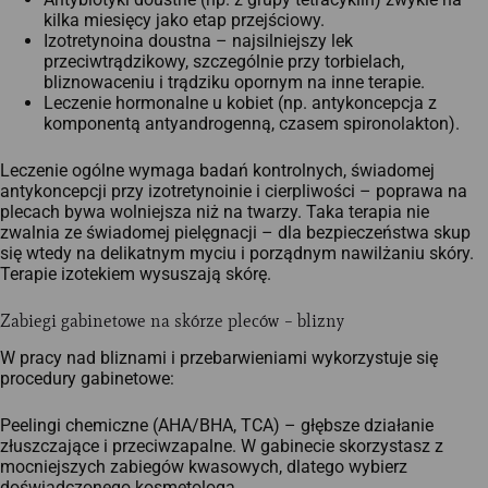
kilka miesięcy jako etap przejściowy.
Izotretynoina doustna – najsilniejszy lek
przeciwtrądzikowy, szczególnie przy torbielach,
bliznowaceniu i trądziku opornym na inne terapie.
Leczenie hormonalne u kobiet (np. antykoncepcja z
komponentą antyandrogenną, czasem spironolakton).
Leczenie ogólne wymaga badań kontrolnych, świadomej
antykoncepcji przy izotretynoinie i cierpliwości – poprawa na
plecach bywa wolniejsza niż na twarzy. Taka terapia nie
zwalnia ze świadomej pielęgnacji – dla bezpieczeństwa skup
się wtedy na delikatnym myciu i porządnym nawilżaniu skóry.
Terapie izotekiem wysuszają skórę.
Zabiegi gabinetowe na skórze pleców – blizny
W pracy nad bliznami i przebarwieniami wykorzystuje się
procedury gabinetowe:
Peelingi chemiczne (AHA/BHA, TCA) – głębsze działanie
złuszczające i przeciwzapalne. W gabinecie skorzystasz z
mocniejszych zabiegów kwasowych, dlatego wybierz
doświadczonego kosmetologa.