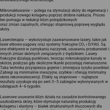
Mikronakłuwanie – polega na stymulacji skóry do regeneracji i
produkcji nowego kolagenu poprzez drobne nakłucia. Proces
ten pomaga w redukcji blizn potrądzikowych
oraz zmian zapalnych, oferując stopniową poprawę wyglądu
skóry.​
Laseroterapia – wykorzystuje zaawansowane lasery, takie jak
laser erbowo-yagowy oraz systemy frakcyjne CO₂ i ErYAG. Są
one efektywne w zamykaniu naczynek, usuwaniu przebarwień i
innych zmian skórnych związanych z trądzikiem. Lasery
frakcyjne działają punktowo, tworząc mikroskopijne kanały w
skórze, podczas gdy okoliczne tkanki pozostają nienaruszone.
Taka technika przyspiesza gojenie i zmniejsza ryzyko powikłań.
Zabiegi są minimalnie inwazyjne, szybkie i oferują minimalny
okres rekonwalescencji. Efekty są stopniowe – najlepsze
rezultaty uzyskuje się po serii 3–5 zabiegów wykonywanych w
odstępach 4–6 tygodni.​
Laserowe usuwanie blizn działa na zasadzie kontrolowanego
uszkodzenia skóry, które stymuluje naturalną produkcję
kolagenu i elastyny – białek strukturalnych kluczowych dla