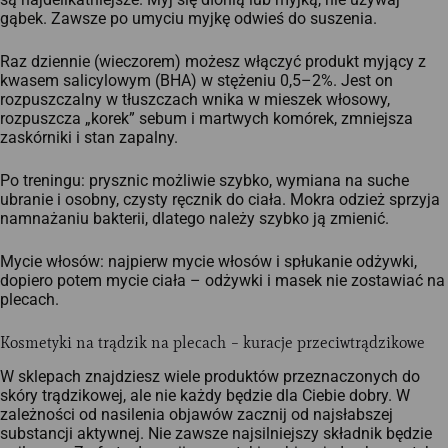
gąbek. Zawsze po umyciu myjkę odwieś do suszenia.
Raz dziennie (wieczorem) możesz włączyć produkt myjący z
kwasem salicylowym (BHA) w stężeniu 0,5–2%. Jest on
rozpuszczalny w tłuszczach wnika w mieszek włosowy,
rozpuszcza „korek” sebum i martwych komórek, zmniejsza
zaskórniki i stan zapalny.
Po treningu: prysznic możliwie szybko, wymiana na suche
ubranie i osobny, czysty ręcznik do ciała. Mokra odzież sprzyja
namnażaniu bakterii, dlatego należy szybko ją zmienić.
Mycie włosów: najpierw mycie włosów i spłukanie odżywki,
dopiero potem mycie ciała – odżywki i masek nie zostawiać na
plecach.
Kosmetyki na trądzik na plecach – kuracje przeciwtrądzikowe
W sklepach znajdziesz wiele produktów przeznaczonych do
skóry trądzikowej, ale nie każdy będzie dla Ciebie dobry. W
zależności od nasilenia objawów zacznij od najsłabszej
substancji aktywnej. Nie zawsze najsilniejszy składnik będzie