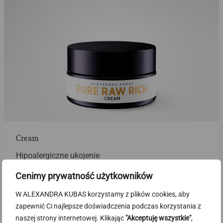
Cream
Hipoalergiczne ukojenie
Minimalistyczna formuła, natychmiast łagodzi
Cenimy prywatność użytkowników
podrażnienia i wspiera naturalne procesy naprawcze
skóry.
W ALEXANDRA KUBAS korzystamy z plików cookies, aby
zapewnić Ci najlepsze doświadczenia podczas korzystania z
Odkryj Cream
naszej strony internetowej. Klikając
"Akceptuję wszystkie"
,