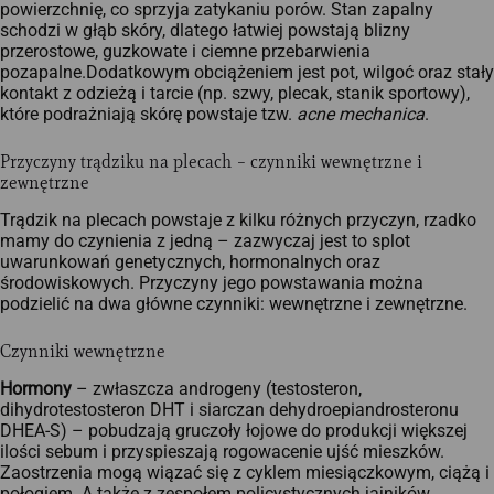
powierzchnię, co sprzyja zatykaniu porów. Stan zapalny
schodzi w głąb skóry, dlatego łatwiej powstają blizny
przerostowe, guzkowate i ciemne przebarwienia
pozapalne.Dodatkowym obciążeniem jest pot, wilgoć oraz stały
kontakt z odzieżą i tarcie (np. szwy, plecak, stanik sportowy),
które podrażniają skórę powstaje tzw.
acne mechanica
.
Przyczyny trądziku na plecach – czynniki wewnętrzne i
zewnętrzne
Trądzik na plecach powstaje z kilku różnych przyczyn, rzadko
mamy do czynienia z jedną – zazwyczaj jest to splot
uwarunkowań genetycznych, hormonalnych oraz
środowiskowych.​ Przyczyny jego powstawania można
podzielić na dwa główne czynniki: wewnętrzne i zewnętrzne.
Czynniki wewnętrzne
Hormony
– zwłaszcza androgeny (testosteron,
dihydrotestosteron DHT i siarczan dehydroepiandrosteronu
DHEA-S) – pobudzają gruczoły łojowe do produkcji większej
ilości sebum i przyspieszają rogowacenie ujść mieszków.
Zaostrzenia mogą wiązać się z cyklem miesiączkowym, ciążą i
połogiem. A także z zespołem policystycznych jajników