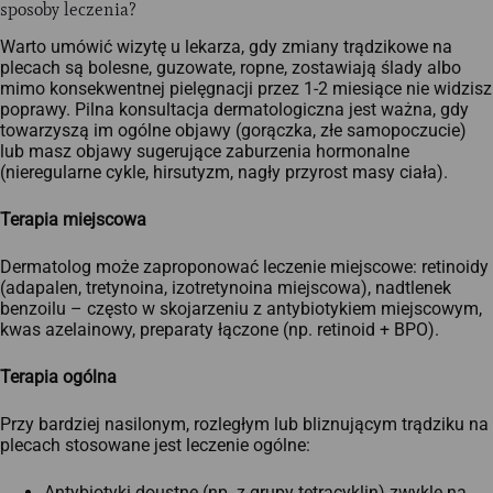
sposoby leczenia?
Warto umówić wizytę u lekarza, gdy zmiany trądzikowe na
plecach są bolesne, guzowate, ropne, zostawiają ślady albo
mimo konsekwentnej pielęgnacji przez 1-2 miesiące nie widzisz
poprawy. Pilna konsultacja dermatologiczna jest ważna, gdy
towarzyszą im ogólne objawy (gorączka, złe samopoczucie)
lub masz objawy sugerujące zaburzenia hormonalne
(nieregularne cykle, hirsutyzm, nagły przyrost masy ciała).
Terapia miejscowa
Dermatolog może zaproponować leczenie miejscowe: retinoidy
(adapalen, tretynoina, izotretynoina miejscowa), nadtlenek
benzoilu – często w skojarzeniu z antybiotykiem miejscowym,
kwas azelainowy, preparaty łączone (np. retinoid + BPO).
Terapia ogólna
Przy bardziej nasilonym, rozległym lub bliznującym trądziku na
plecach stosowane jest leczenie ogólne:
Antybiotyki doustne (np. z grupy tetracyklin) zwykle na