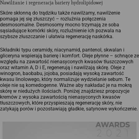
Nawilżanie i regeneracja bariery hydrolipidowej
Skóre skłonną do trądziku także nawilżamy, nawilżenie
pomaga jej się złuszczyć – rozluźnia połączenia
desmosomalne. Desmosomy mocno trzymają ze soba
sąsiadujące komórki skóry, rozluźnienie ich pozwala na
szybsze złuszczanie i ułatwia regenerację naskórka.
Składniki typu ceramidy, niacynamid, pantenol, skwalan i
gliceryna wspierają barierę i komfort. Oleje płynne – schnące ze
względu na zawartość nienasyconych kwasów tłuszczowych
oraz witamin A, D i E, regenerują i nawilżają skórę. Oleje z
winogron, baobabu, jojoba, posiadają wysoką zawartość
kwasu linolowego, który normalizuje wydzielanie sebum. Te
oleje nie są komedogenne. Ważne aby nakładać je na mokrą
skórę w niedużych ilościach. Poniżej znajdziesz propozycje
kremów z wysoka zawartością nienasyconych kwasów
tłuszczowych, które przyspieszają regenerację skóry, nie
zatykają porów i pozostawiają gładkie, satynowe wykończenie.