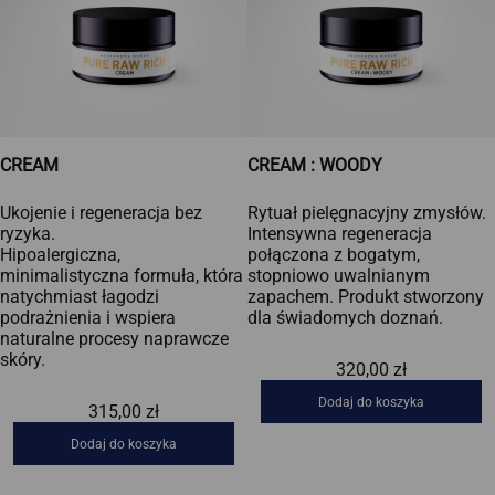
CREAM
CREAM : WOODY
Ukojenie i regeneracja bez
Rytuał pielęgnacyjny zmysłów.
ryzyka.
Intensywna regeneracja
Hipoalergiczna,
połączona z bogatym,
minimalistyczna formuła, która
stopniowo uwalnianym
natychmiast łagodzi
zapachem. Produkt stworzony
podrażnienia i wspiera
dla świadomych doznań.
naturalne procesy naprawcze
skóry.
320,00
zł
Dodaj do koszyka
315,00
zł
Dodaj do koszyka