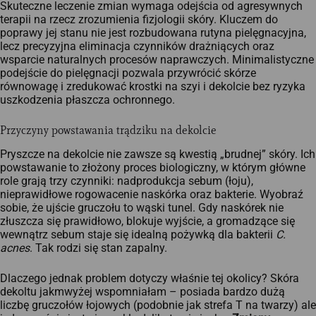
Skuteczne leczenie zmian wymaga odejścia od agresywnych
terapii na rzecz zrozumienia fizjologii skóry. Kluczem do
poprawy jej stanu nie jest rozbudowana rutyna pielęgnacyjna,
lecz precyzyjna eliminacja czynników drażniących oraz
wsparcie naturalnych procesów naprawczych. Minimalistyczne
podejście do pielęgnacji pozwala przywrócić skórze
równowagę i zredukować krostki na szyi i dekolcie bez ryzyka
uszkodzenia płaszcza ochronnego.
Przyczyny powstawania trądziku na dekolcie
Pryszcze na dekolcie nie zawsze są kwestią „brudnej” skóry. Ich
powstawanie to złożony proces biologiczny, w którym główne
role grają trzy czynniki: nadprodukcja sebum (łoju),
nieprawidłowe rogowacenie naskórka oraz bakterie. Wyobraź
sobie, że ujście gruczołu to wąski tunel. Gdy naskórek nie
złuszcza się prawidłowo, blokuje wyjście, a gromadzące się
wewnątrz sebum staje się idealną pożywką dla bakterii
C.
acnes
. Tak rodzi się stan zapalny.
Dlaczego jednak problem dotyczy właśnie tej okolicy? Skóra
dekoltu jakmwyżej wspomniałam – posiada bardzo dużą
liczbę gruczołów łojowych (podobnie jak strefa T na twarzy) ale