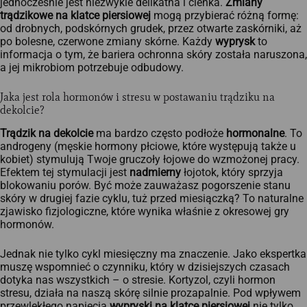
jednocześnie jest niezwykle delikatna i cienka.
Zmiany
trądzikowe na klatce piersiowej
mogą przybierać różną formę:
od drobnych, podskórnych grudek, przez otwarte zaskórniki, aż
po bolesne, czerwone zmiany skórne. Każdy
wyprysk
to
informacja o tym, że bariera ochronna skóry została naruszona,
a jej mikrobiom potrzebuje odbudowy.
Jaka jest rola hormonów i stresu w postawaniu trądziku na
dekolcie?
Trądzik na dekolcie
ma bardzo często podłoże
hormonalne
. To
androgeny (męskie hormony płciowe, które występują także u
kobiet) stymulują Twoje gruczoły łojowe do wzmożonej pracy.
Efektem tej stymulacji jest
nadmierny
łojotok, który sprzyja
blokowaniu porów. Być może zauważasz pogorszenie stanu
skóry w drugiej fazie cyklu, tuż przed miesiączką? To naturalne
zjawisko fizjologiczne, które wynika właśnie z okresowej gry
hormonów.
Jednak nie tylko cykl miesięczny ma znaczenie. Jako ekspertka
muszę wspomnieć o czynniku, który w dzisiejszych czasach
dotyka nas wszystkich – o stresie. Kortyzol, czyli hormon
stresu, działa na naszą skórę silnie prozapalnie. Pod wpływem
przewlekłego napięcia
wypryski na klatce piersiowej
nie tylko