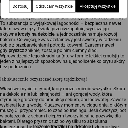
porów, odblokowując ujścia gruczołów. Jest niezastąpiony, gdy
Twój
trądzikowy
problem to głównie zaskórniki i grudki.
Dostosuj
Odrzucam wszystkie
Akceptuję wszystkie
Drugim, niezwykle cennym składnikiem, jest kwas azelainowy.
To substancja o wyjątkowej łagodności – bezpieczna nawet
latem czy w ciąży. Działa przeciwzapalnie, wyciszając
aktywne
krosty na dekolcie
, a jednocześnie hamuje rozwój
bakterii. Co więcej, kwas azelainowy jest świetny w radzeniu
sobie z przebarwieniami potrądzikowymi. Czasem nawet
gdy
pryszcz
zniknie, zostaje po nim ciemny ślad.
Wprowadzenie tego składnika (np. w formie lekkiej emulsji) to
jeden z najlepszych sposobów na ujednolicenie kolorytu skóry
bez podrażnień.
Jak skutecznie oczyszczać skórę trądzikową?
Właściwe mycie to rytuał, który może zmienić wszystko. Skóra
na dekolcie nie lubi skrajności – ani gorącej wody, która
stymuluje gruczoły do produkcji sebum, ani lodowatej. Zawsze
wybieraj letnią wodę. Kluczowy moment w ciągu dnia, o którym
muszę Ci przypomnieć, to czas po treningu. Jeśli ćwiczysz, pot
w połączeniu z sebum i ciepłem tworzy idealną pożywkę dla
bakterii. Dlatego prysznic tuż po wysiłku to absolutna
konieczność, by
leczenie trądziku na dekolcie
było możliwe.