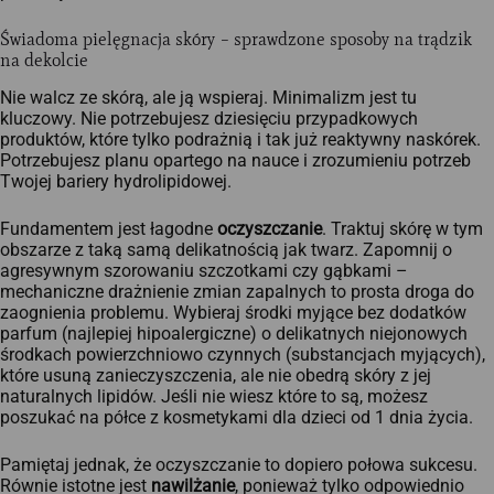
Świadoma pielęgnacja skóry – sprawdzone sposoby na trądzik
na dekolcie
Nie walcz ze skórą, ale ją wspieraj. Minimalizm jest tu
kluczowy. Nie potrzebujesz dziesięciu przypadkowych
produktów, które tylko podrażnią i tak już reaktywny naskórek.
Potrzebujesz planu opartego na nauce i zrozumieniu potrzeb
Twojej bariery hydrolipidowej.
Fundamentem jest łagodne
oczyszczanie
. Traktuj skórę w tym
obszarze z taką samą delikatnością jak twarz. Zapomnij o
agresywnym szorowaniu szczotkami czy gąbkami –
mechaniczne drażnienie zmian zapalnych to prosta droga do
zaognienia problemu. Wybieraj środki myjące bez dodatków
parfum (najlepiej hipoalergiczne) o delikatnych niejonowych
środkach powierzchniowo czynnych (substancjach myjących),
które usuną zanieczyszczenia, ale nie obedrą skóry z jej
naturalnych lipidów. Jeśli nie wiesz które to są, możesz
poszukać na półce z kosmetykami dla dzieci od 1 dnia życia.
Pamiętaj jednak, że oczyszczanie to dopiero połowa sukcesu.
Równie istotne jest
nawilżanie
, ponieważ tylko odpowiednio