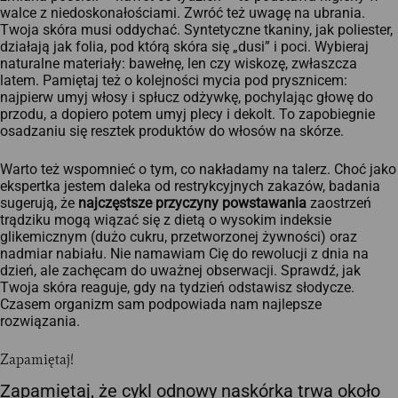
walce z niedoskonałościami. Zwróć też uwagę na ubrania.
Twoja skóra musi oddychać. Syntetyczne tkaniny, jak poliester,
działają jak folia, pod którą skóra się „dusi” i poci. Wybieraj
naturalne materiały: bawełnę, len czy wiskozę, zwłaszcza
latem. Pamiętaj też o kolejności mycia pod prysznicem:
najpierw umyj włosy i spłucz odżywkę, pochylając głowę do
przodu, a dopiero potem umyj plecy i dekolt. To zapobiegnie
osadzaniu się resztek produktów do włosów na skórze.
Warto też wspomnieć o tym, co nakładamy na talerz. Choć jako
ekspertka jestem daleka od restrykcyjnych zakazów, badania
sugerują, że
najczęstsze przyczyny powstawania
zaostrzeń
trądziku mogą wiązać się z dietą o wysokim indeksie
glikemicznym (dużo cukru, przetworzonej żywności) oraz
nadmiar nabiału. Nie namawiam Cię do rewolucji z dnia na
dzień, ale zachęcam do uważnej obserwacji. Sprawdź, jak
Twoja skóra reaguje, gdy na tydzień odstawisz słodycze.
Czasem organizm sam podpowiada nam najlepsze
rozwiązania.
Zapamiętaj!
Zapamiętaj, że cykl odnowy naskórka trwa około