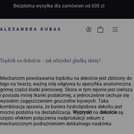
Bezpłatna wysyłka dla zamówien od 600 zł
Koszyk
Trądzik na dekolcie – jak odzyskać gładką skórę?
Mechanizm powstawania trądziku na dekolcie jest zbliżony do
tego na twarzy, ważną rolę odgrywa tu specyfika anatomiczna
górnej części klatki piersiowej. Skóra w tym rejonie jest cieńsza
i posiada mniej tkanki podskórnej, a jednocześnie cechuje się
wysokim zagęszczeniem gruczołów łojowych. Taka
kombinacja sprawia, że bariera hydrolipidowa dekoltu jest
mocno podatna na destabilizację.
Wypryski
na
dekolcie
są
często efektem połączenia nadprodukcji sebum z
mechanicznym podrażnieniem delikatnego naskórka.