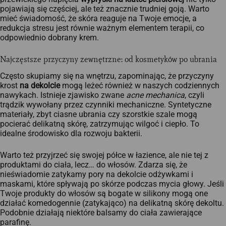
pojawiają się częściej, ale też znacznie trudniej goją. Warto
mieć świadomość, że skóra reaguje na Twoje emocje, a
redukcja stresu jest równie ważnym elementem terapii, co
odpowiednio dobrany krem.
Najczęstsze przyczyny zewnętrzne: od kosmetyków po ubrania
Często skupiamy się na wnętrzu, zapominając, że przyczyny
krost
na dekolcie
mogą leżeć również w naszych codziennych
nawykach. Istnieje zjawisko zwane
acne mechanica
, czyli
trądzik wywołany przez czynniki mechaniczne. Syntetyczne
materiały, zbyt ciasne ubrania czy szorstkie szale mogą
pocierać delikatną skórę, zatrzymując wilgoć i ciepło. To
idealne środowisko dla rozwoju bakterii.
Warto też przyjrzeć się swojej półce w łazience, ale nie tej z
produktami do ciała, lecz… do włosów. Zdarza się, że
nieświadomie zatykamy pory na dekolcie odżywkami i
maskami, które spływają po skórze podczas mycia głowy. Jeśli
Twoje produkty do włosów są bogate w silikony mogą one
działać komedogennie (zatykająco) na delikatną skórę dekoltu.
Podobnie działają niektóre balsamy do ciała zawierające
parafinę.