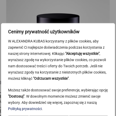
Cenimy prywatność użytkowników
W ALEXANDRA KUBAS korzystamy z plików cookies, aby
zapewnić Ci najlepsze doświadczenia podczas korzystania z
naszej strony internetowej. Klikając
"Akceptuję wszystkie"
,
wyrażasz zgodę na wykorzystanie plików cookies, co pozwoli
nam dostosować treści i oferty do Twoich potrzeb. Jeśli nie
wyrażasz zgody na korzystanie z nieistotnych plików cookies,
możesz kliknąć
"Odrzucam wszystkie"
.
Kwas salicylowy i azelainowy – działanie przeciwtrądzikowe
Możesz także dostosować swoje preferencje, wybierając opcję
Jeśli miałabym wskazać składniki, które są prawdziwymi
bohaterami w walce o czysty dekolt, bez wahania
"Dostosuj"
. W dowolnym momencie możesz zmienić swoje
wymieniłabym dwa kwasy. Pierwszy to kwas salicylowy (BHA).
wybory. Aby dowiedzieć się więcej, zapoznaj się z naszą
Jego fenomen polega na tym, że rozpuszcza się w tłuszczach.
Polityką prywatności
.
Dzięki temu potrafi przeniknąć przez warstwę sebum w głąb