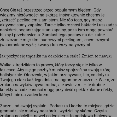
Chcę Cię też przestrzec przed popularnym błędem. Gdy
widzimy nierówności na skórze, instynktownie chcemy je
„zetrzeć” peelingiem ziarnistym. Nie rób tego, gdy masz
aktywne stany zapalne. Tarcie tylko roznosi bakterie i uszkadza
naskórek, pogarszając stan zapalny, poza tym mogą powstać
blizny i przebarwienia. Zamiast tego postaw na delikatne
złuszczanie miękkimi pudrowymi peelingami, chemicznymi
(wspomniane wyżej kwasy) lub enzymatycznymi.
Jak pozbyć się trądziku na dekolcie na stałe? Zmień te nawyki
Walka z trądzikiem to proces, który toczy się nie tylko w
łazience. Aby się go pozbyć musisz spojrzeć na swoją skórę
holistycznie. Otoczenie, w jakim przebywasz, i to, co dotyka
Twojego ciała każdego dnia, ma ogromne znaczenie. Wiem, że
zmiana nawyków bywa trudna, ale uwierz mi – te drobne
korekty w codzienności mogą przynieść spektakularne efekty,
których nie da żaden krem.
Zacznij od swojej sypialni. Poduszka i kołdra to miejsca, gdzie
gromadzi się martwy naskórek i wydzieliny skórne. Częsta
zmiana pościeli – nawet co tydzień – to podstawa higieny w