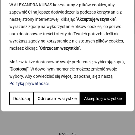
W ALEXANDRA KUBAS korzystamy z plików cookies, aby
zapewnić Ci najlepsze doświadczenia podczas korzystania z
naszej strony internetowej. Klikając
"Akceptuję wszystkie"
,
wyrażasz zgodę na wykorzystanie plików cookies, co pozwoli
nam dostosować treści i oferty do Twoich potrzeb. Jeśli nie
wyrażasz zgody na korzystanie z nieistotnych plików cookies,
możesz kliknąć
"Odrzucam wszystkie"
.
SERUM + Q10
Możesz także dostosować swoje preferencje, wybierając opcję
PIĘKNA SKÓRA BEZ MAKIJAŻU
"Dostosuj"
. W dowolnym momencie możesz zmienić swoje
750,00
zł
wybory. Aby dowiedzieć się więcej, zapoznaj się z naszą
Polityką prywatności
.
Dodaj do koszyka
Dostosuj
Odrzucam wszystkie
Akceptuję wszystkie
RYTUAŁ