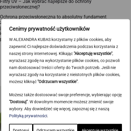
Filtry UV – Jak wybrać najlepsze do ochrony
przeciwsłonecznej?
Ochrona przeciwsłoneczna to absolutny fundament
zdrowej skóry i najskuteczniejsza terapia anti-aging,
jaką znamy. Mimo to, chyba żaden inny typ produktów
Cenimy prywatność użytkowników
kosmetycznych nie budzi tylu kontrowersji. Internet jest
pełen sprzecznych informacji, mitów…
W ALEXANDRA KUBAS korzystamy z plików cookies, aby
23.06.2025
zapewnić Ci najlepsze doświadczenia podczas korzystania z
naszej strony internetowej. Klikając
"Akceptuję wszystkie"
,
wyrażasz zgodę na wykorzystanie plików cookies, co pozwoli
nam dostosować treści i oferty do Twoich potrzeb. Jeśli nie
wyrażasz zgody na korzystanie z nieistotnych plików cookies,
możesz kliknąć
"Odrzucam wszystkie"
.
Możesz także dostosować swoje preferencje, wybierając opcję
"Dostosuj"
. W dowolnym momencie możesz zmienić swoje
wybory. Aby dowiedzieć się więcej, zapoznaj się z naszą
Polityką prywatności
.
Dostosuj
Odrzucam wszystkie
Akceptuję wszystkie