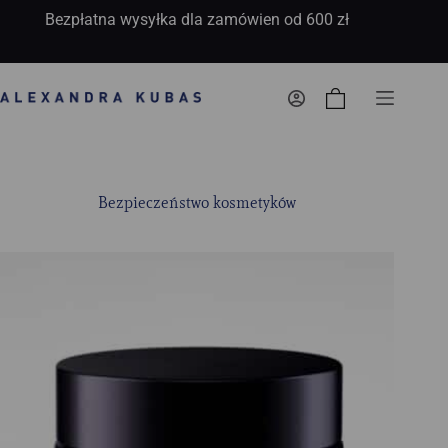
Bezpłatna wysyłka dla zamówien od 600 zł
Koszyk
Bezpieczeństwo kosmetyków