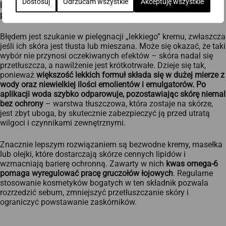
Dostosuj
Odrzucam wszystkie
Akceptuję wszystkie
lipidów, które uszczelniają warstwę rogową i ograniczają
przeznaskórkową utratę wody (TEWL).
Błędem jest szukanie w pielęgnacji „lekkiego” kremu, zwłaszcza
jeśli ich skóra jest tłusta lub mieszana. Może się okazać, że taki
wybór nie przynosi oczekiwanych efektów – skóra nadal się
przetłuszcza, a nawilżenie jest krótkotrwałe. Dzieje się tak,
ponieważ
większość lekkich formuł składa się w dużej mierze z
wody oraz niewielkiej ilości emolientów i emulgatorów. Po
aplikacji woda szybko odparowuje, pozostawiając skórę niemal
bez ochrony
– warstwa tłuszczowa, która zostaje na skórze,
jest zbyt uboga, by skutecznie zabezpieczyć ją przed utratą
wilgoci i czynnikami zewnętrznymi.
Znacznie lepszym rozwiązaniem są bezwodne kremy, masełka
lub olejki, które dostarczają skórze cennych lipidów i
wzmacniają barierę ochronną. Zawarty w nich
kwas omega-6
pomaga wyregulować pracę gruczołów łojowych
. Regularne
stosowanie kosmetyków bogatych w ten składnik pozwala
rozrzedzić sebum, zmniejszyć przetłuszczanie skóry i
ograniczyć powstawanie zaskórników.