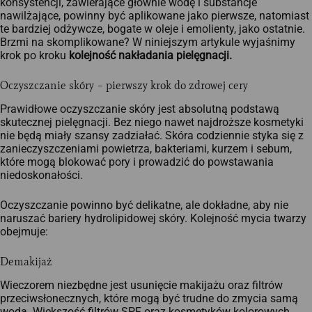
konsystencji, zawierające głównie wodę i substancje
nawilżające, powinny być aplikowane jako pierwsze, natomiast
te bardziej odżywcze, bogate w oleje i emolienty, jako ostatnie.
Brzmi na skomplikowane? W niniejszym artykule wyjaśnimy
krok po kroku
kolejność nakładania pielęgnacji.
Oczyszczanie skóry – pierwszy krok do zdrowej cery
Prawidłowe oczyszczanie skóry jest absolutną podstawą
skutecznej pielęgnacji. Bez niego nawet najdroższe kosmetyki
nie będą miały szansy zadziałać. Skóra codziennie styka się z
zanieczyszczeniami powietrza, bakteriami, kurzem i sebum,
które mogą blokować pory i prowadzić do powstawania
niedoskonałości.
Oczyszczanie powinno być delikatne, ale dokładne, aby nie
naruszać bariery hydrolipidowej skóry. Kolejność mycia twarzy
obejmuje:
Demakijaż
Wieczorem niezbędne jest usunięcie makijażu oraz filtrów
przeciwsłonecznych, które mogą być trudne do zmycia samą
wodą. Większość filtrów SPF oraz kosmetyków kolorowych,