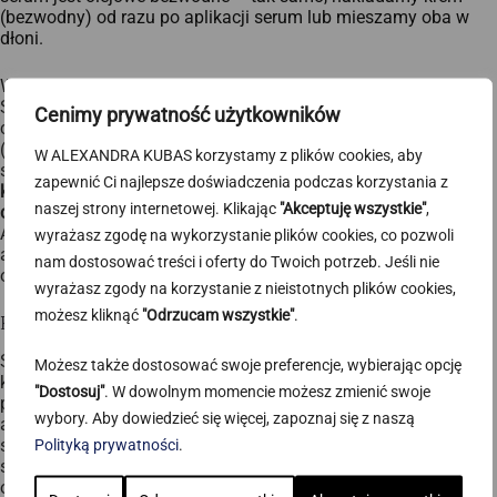
(bezwodny) od razu po aplikacji serum lub mieszamy oba w
dłoni.
Wybieraj produkty, które stymulują naturalne procesy skóry.
Skóra posiada zdolność do regeneracji, jednak wraz z wiekiem
Cenimy prywatność użytkowników
czy ekspozycją na szkodliwe czynniki zewnętrzne
(promieniowanie UV, stres oksydacyjny) procesy te ulegają
W ALEXANDRA KUBAS korzystamy z plików cookies, aby
spowolnieniu. Dobre serum powinno
pobudzać syntezę
zapewnić Ci najlepsze doświadczenia podczas korzystania z
kolagenu, wspierać mechanizmy naprawcze naskórka oraz
naszej strony internetowej. Klikając
"Akceptuję wszystkie"
,
chronić komórki skóry przed uszkodzeniami.
Serum + Q10
od
Alexandry Kubas zawiera
koenzym Q10
, który jest silnym
wyrażasz zgodę na wykorzystanie plików cookies, co pozwoli
antyoksydantem, który neutralizuje wolne rodniki i redukuje
nam dostosować treści i oferty do Twoich potrzeb. Jeśli nie
oznaki starzenia.
wyrażasz zgody na korzystanie z nieistotnych plików cookies,
możesz kliknąć
"Odrzucam wszystkie"
.
Krem – skuteczne zabezpieczenie skóry
Skoro wiesz już, co najpierw – krem czy serum, przejdźmy do
Możesz także dostosować swoje preferencje, wybierając opcję
kolejnego kroku pielęgnacji. Krem pełni funkcję ochronną,
"Dostosuj"
. W dowolnym momencie możesz zmienić swoje
pomagając utrzymać
równowagę hydrolipidową skóry
. Po
wybory. Aby dowiedzieć się więcej, zapoznaj się z naszą
aplikacji serum skóra otrzymuje skoncentrowaną dawkę
składników aktywnych, jednak to krem zapobiega ich
Polityką prywatności
.
szybkiemu odparowywaniu i wzmacnia naturalną barierę
ochronną naskórka. Dodatkowo
dostarcza emolientów i