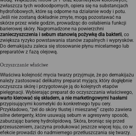
zwłaszcza tych wodoodpornych, opiera się na substancjach
hydrofobowych, które są odporne na działanie wody i potu.
Jeśli nie zostaną dokładnie zmyte, mogą pozostawać na
skórze przez wiele godzin, prowadząc do osłabienia funkcji
barierowej skóry. Nagromadzone na powierzchni
zanieczyszczenia i sebum stanowią pożywkę dla bakterii
, co
zwiększa ryzyko powstawania stanów zapalnych i wyprysków.
Do demakijażu zaleca się stosowanie płynu micelarnego lub
preparatów z fazą olejową.
Oczyszczanie właściwe
Właściwa kolejność mycia twarzy przyjmuje, że po demakijażu
należy zastosować delikatny preparat myjący, który dogłębnie
oczyszcza skórę i przygotowuje ją do kolejnych etapów
pielęgnacji. Wybierając preparat do oczyszczania właściwego,
warto kierować się składem, a nie marketingowymi hasłami
przypisującymi kosmetyki do konkretnego typu cery.
Przykładowo, “żel do skóry tłustej i mieszanej” często zawiera
silne detergenty, które usuwają sebum w agresywny sposób,
zaburzając barierę hydrolipidową. Skóra, broniąc się przed
przesuszeniem, zaczyna produkować jeszcze więcej łoju, co w
efekcie prowadzi do nadmiernego przetłuszczania się twarzy.