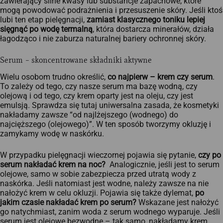
zawierający silne kwasy lub substancje zapachowe, które
mogą powodować podrażnienia i przesuszenie skóry. Jeśli ktoś
lubi ten etap pielęgnacji,
zamiast klasycznego toniku lepiej
sięgnąć po wodę termalną
, która dostarcza minerałów, działa
łagodząco i nie zaburza naturalnej bariery ochronnej skóry.
Serum – skoncentrowane składniki aktywne
Wielu osobom trudno określić,
co najpierw – krem czy serum
.
To zależy od tego, czy nasze serum ma bazę wodną, czy
olejową i od tego, czy krem oparty jest na oleju, czy jest
emulsją. Sprawdza się tutaj uniwersalna zasada, że kosmetyki
nakładamy zawsze “od najlżejszego (wodnego) do
najcięższego (olejowego)”. W ten sposób tworzymy okluzję i
zamykamy wodę w naskórku.
W przypadku pielęgnacji wieczornej pojawia się pytanie,
czy po
serum nakładać krem na noc?
Analogicznie, jeśli jest to serum
olejowe, samo w sobie zabezpiecza przed utratą wody z
naskórka. Jeśli natomiast jest wodne, należy zawsze na nie
nałożyć krem w celu okluzji. Pojawia się także dylemat,
po
jakim czasie nakładać krem po serum?
Wskazane jest nałożyć
go natychmiast, zanim woda z serum wodnego wyparuje. Jeśli
serum jest olejowe bezwodne – tak samo, nakładamy krem