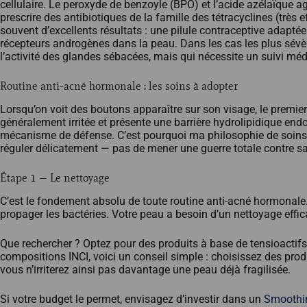
cellulaire. Le peroxyde de benzoyle (BPO) et l’acide azélaïque 
prescrire des antibiotiques de la famille des tétracyclines (trè
souvent d’excellents résultats : une pilule contraceptive adapté
récepteurs androgènes dans la peau. Dans les cas les plus sévèr
l’activité des glandes sébacées, mais qui nécessite un suivi méd
Routine anti-acné hormonale : les soins à adopter
Lorsqu’on voit des boutons apparaître sur son visage, le premie
généralement irritée et présente une barrière hydrolipidique e
mécanisme de défense. C’est pourquoi ma philosophie de soins rep
réguler délicatement — pas de mener une guerre totale contre s
Étape 1 — Le nettoyage
C’est le fondement absolu de toute routine anti-acné hormonale.
propager les bactéries. Votre peau a besoin d’un nettoyage effic
Que rechercher ? Optez pour des produits à base de tensioactif
compositions INCI, voici un conseil simple : choisissez des prod
vous n’irriterez ainsi pas davantage une peau déjà fragilisée.
Si votre budget le permet, envisagez d’investir dans un
Smoothi