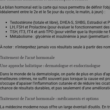
Le bilan hormonal est la carte qui nous permettra de définir l’obj
idéalement entre le 2e et le 5e jour du cycle, le matin, à jeun) :
Testostérone (totale et libre), DHEA-S, SHBG, Estradiol et 
LH, FSH et Prolactine (pour évaluer le fonctionnement des o
TSH, fT3, fT4 et anti-TPO (pour vérifier que la thyroïde ne f
Métabolisme : glycémie et insulinémie à jeun (permettant de
À noter : n’interprétez jamais vos résultats seule à partir des 
Traitement de l’acné hormonale
Une approche holistique : dermatologue et endocrinologue
Dans le monde de la dermatologie, on parle de plus en plus d’ap
meilleures crèmes, ne suffit souvent pas lorsque la cause est pro
s’occupe d’apaiser l’inflammation cutanée et de réduire les cica
chance de résultats durables, et pas seulement d’une améliorat
Traitement de l’acné hormonale : médicaments et options
La médecine moderne nous offre un large éventail d’outils. En tra