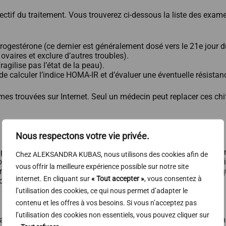
ectif du traitement. Vous trouverez ci-dessous la liste des examen
Progestérone (ce dernier est généralement dosé vers le 21e jour du
vaires et exclure d’autres troubles).
ragilise pas l’état de la peau).
 calculer l’indice HOMA-IR et d’évaluer une éventuelle résistance
normes trouvées sur Internet. Seul un médecin peut replacer ces c
Nous respectons votre vie privée.
proche holistique — et pour l’acné hormonale, elle est incontour
Chez ALEKSANDRA KUBAS, nous utilisons des cookies afin de
fondément ancrée à l’intérieur de l’organisme. Un traitement effi
vous offrir la meilleure expérience possible sur notre site
trices, tandis que l’endocrinologue ou le gynécologue aide à rééq
internet. En cliquant sur
« Tout accepter »
, vous consentez à
ion passagère.
l’utilisation des cookies, ce qui nous permet d’adapter le
contenu et les offres à vos besoins. Si vous n’acceptez pas
l’utilisation des cookies non essentiels, vous pouvez cliquer sur
itement local, les rétinoïdes (comme l’adapalène ou la trétinoïne