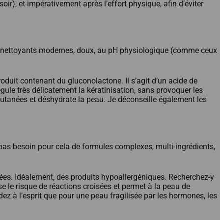
soir), et impérativement après l’effort physique, afin d’éviter
z des nettoyants modernes, doux, au pH physiologique (comme ceux
duit contenant du gluconolactone. Il s’agit d’un acide de
égule très délicatement la kératinisation, sans provoquer les
 cutanées et déshydrate la peau. Je déconseille également les
 pas besoin pour cela de formules complexes, multi-ingrédients,
mées. Idéalement, des produits hypoallergéniques. Recherchez-y
se le risque de réactions croisées et permet à la peau de
ez à l’esprit que pour une peau fragilisée par les hormones, les