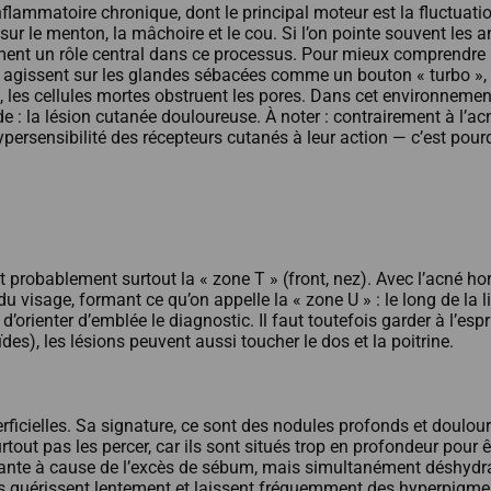
flammatoire chronique, dont le principal moteur est la fluctuat
ur le menton, la mâchoire et le cou. Si l’on pointe souvent les 
ement un rôle central dans ce processus. Pour mieux comprendre 
s agissent sur les glandes sébacées comme un bouton « turbo »,
nt, les cellules mortes obstruent les pores. Dans cet environneme
e : la lésion cutanée douloureuse. À noter : contrairement à l’a
ersensibilité des récepteurs cutanés à leur action — c’est pour
 probablement surtout la « zone T » (front, nez). Avec l’acné hor
u visage, formant ce qu’on appelle la « zone U » : le long de la 
t d’orienter d’emblée le diagnostic. Il faut toutefois garder à l
s), les lésions peuvent aussi toucher le dos et la poitrine.
ficielles. Sa signature, ce sont des nodules profonds et doulou
urtout pas les percer, car ils sont situés trop en profondeur po
lante à cause de l’excès de sébum, mais simultanément déshydrat
 guérissent lentement et laissent fréquemment des hyperpigment