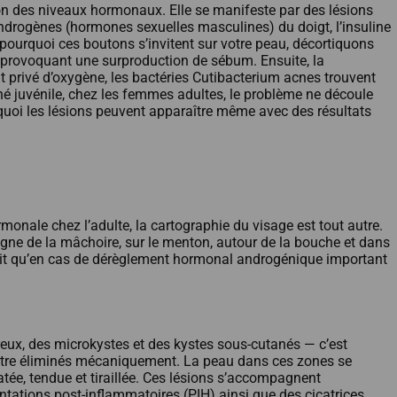
ion des niveaux hormonaux. Elle se manifeste par des lésions
androgènes (hormones sexuelles masculines) du doigt, l’insuline
pourquoi ces boutons s’invitent sur votre peau, décortiquons
 provoquant une surproduction de sébum. Ensuite, la
nt privé d’oxygène, les bactéries Cutibacterium acnes trouvent
cné juvénile, chez les femmes adultes, le problème ne découle
quoi les lésions peuvent apparaître même avec des résultats
monale chez l’adulte, la cartographie du visage est tout autre.
ligne de la mâchoire, sur le menton, autour de la bouche et dans
’esprit qu’en cas de dérèglement hormonal androgénique important
reux, des microkystes et des kystes sous-cutanés — c’est
ur être éliminés mécaniquement. La peau dans ces zones se
ée, tendue et tiraillée. Ces lésions s’accompagnent
ations post-inflammatoires (PIH) ainsi que des cicatrices.