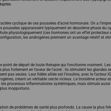
daptée.
aractère cyclique de ces poussées d’acné hormonale. On a l’imp
 poussées apparaissent typiquement en deuxième phase du cycle, 
hute physiologiquement (ces hormones ont un effet protecteur e
onfiguration, les androgènes prennent un avantage relatif et sti
 le point de départ de toute thérapie qui fonctionne vraiment. 
le plus fortement en faveur de l’acné : ils stimulent les glandes
nt pas seules. Leur fidèle alliée est l’insuline, avec le facteur I
ogènes, créant un véritable cercle vicieux. Le troisième acteur es
e les processus inflammatoires systémiques, mais stimule aussi 
plus inopportuns.
festation de problèmes de santé plus profonds. La cause la plus 