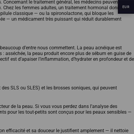
s. Concernant le traitement général, les médecins peuvent
lle). Chez les femmes adultes, un traitement hormonal donne
EUR
 pilule classique — ou la spironolactone, qui bloque les
sagée — un médicament très puissant qui réduit durablement
que beaucoup d’entre nous commettent. La peau acnéique est
s : asséchée, la peau produit encore plus de sébum en guise de
tif est d’apaiser l’inflammation, d’hydrater en profondeur et de
t des SLS ou SLES) et les brosses soniques, qui peuvent
cteur de la peau. Si vous vous perdez dans l’analyse des
ants pour les tout-petits sont conçus pour les peaux sensibles —
n efficacité et sa douceur le justifient amplement — il nettoie