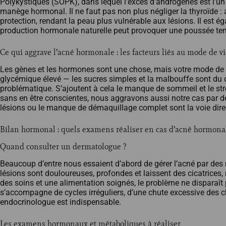
Polykystiques (SOPK), dans lequel l’excès d’androgènes est l’un
manège hormonal. Il ne faut pas non plus négliger la thyroïde : a
protection, rendant la peau plus vulnérable aux lésions. Il est é
production hormonale naturelle peut provoquer une poussée tem
Ce qui aggrave l’acné hormonale : les facteurs liés au mode de v
Les gènes et les hormones sont une chose, mais votre mode de v
glycémique élevé — les sucres simples et la malbouffe sont du ca
problématique. S’ajoutent à cela le manque de sommeil et le str
sans en être conscientes, nous aggravons aussi notre cas par des 
lésions ou le manque de démaquillage complet sont la voie direc
Bilan hormonal : quels examens réaliser en cas d’acné hormona
Quand consulter un dermatologue ?
Beaucoup d’entre nous essaient d’abord de gérer l’acné par des 
lésions sont douloureuses, profondes et laissent des cicatrices,
des soins et une alimentation soignés, le problème ne disparaît
s’accompagne de cycles irréguliers, d’une chute excessive des c
endocrinologue est indispensable.
Les examens hormonaux et métaboliques à réaliser