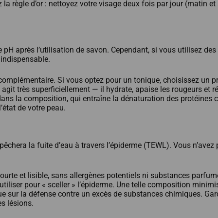
la règle d’or : nettoyez votre visage deux fois par jour (matin et 
r le pH après l’utilisation de savon. Cependant, si vous utilise
 indispensable.
complémentaire. Si vous optez pour un tonique, choisissez un pro
git très superficiellement — il hydrate, apaise les rougeurs et r
 dans la composition, qui entraîne la dénaturation des protéines
l’état de votre peau.
mpêchera la fuite d’eau à travers l’épiderme (TEWL). Vous n’avez
urte et lisible, sans allergènes potentiels ni substances parfu
tiliser pour « sceller » l’épiderme. Une telle composition minimi
que sur la défense contre un excès de substances chimiques. Gard
es lésions.