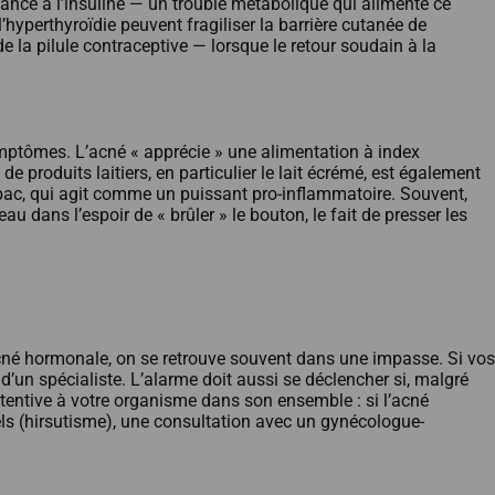
ance à l’insuline — un trouble métabolique qui alimente ce
’hyperthyroïdie peuvent fragiliser la barrière cutanée de
de la pilule contraceptive — lorsque le retour soudain à la
ymptômes. L’acné « apprécie » une alimentation à index
 produits laitiers, en particulier le lait écrémé, est également
tabac, qui agit comme un puissant pro-inflammatoire. Souvent,
 dans l’espoir de « brûler » le bouton, le fait de presser les
’acné hormonale, on se retrouve souvent dans une impasse. Si vos
d’un spécialiste. L’alarme doit aussi se déclencher si, malgré
ttentive à votre organisme dans son ensemble : si l’acné
els (hirsutisme), une consultation avec un gynécologue-