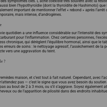
 des symptômes clés. L’acné coexiste très souvent avec la résist
ussi bien l’hypothyroïdie (dont la thyroïdite de Hashimoto) que l
galement important de mentionner l’effet « rebond » après l’arrêt 
poraire, mais intense, d’androgènes.
ie
ie quotidien a une influence considérable sur l’intensité des s
rburant pour l’inflammation. Chez certaines personnes, l’excès de
ess chronique, qui dérèglent l’équilibre hormonal, ainsi que le 
erreurs de soins : le nettoyage agressif, l’assèchement de la peau
te vers une aggravation du teint.
le ?
remèdes maison, et c’est tout à fait naturel. Cependant, avec l
 n’attendez pas — c’est le signe que vous avez besoin du soutien 
 pas au bout de 2 à 3 mois, ou s’il s’aggrave. Soyez également a
heveux ou de l’apparition de pilosité dans des endroits inhabitu