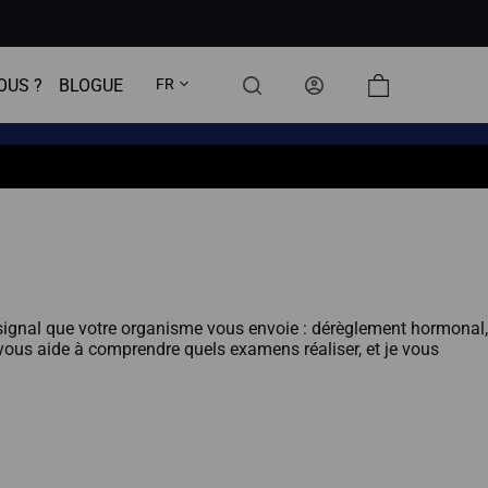
OUS ?
BLOGUE
FR
Panier
d’achat
signal que votre organisme vous envoie : dérèglement hormonal,
 vous aide à comprendre quels examens réaliser, et je vous