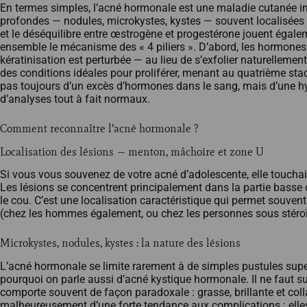
En termes simples, l’acné hormonale est une maladie cutanée in
profondes — nodules, microkystes, kystes — souvent localisées s
et le déséquilibre entre œstrogène et progestérone jouent égal
ensemble le mécanisme des « 4 piliers ». D’abord, les hormone
kératinisation est perturbée — au lieu de s’exfolier naturelleme
des conditions idéales pour proliférer, menant au quatrième stad
pas toujours d’un excès d’hormones dans le sang, mais d’une hyp
d’analyses tout à fait normaux.
Comment reconnaître l’acné hormonale ?
Localisation des lésions — menton, mâchoire et zone U
Si vous vous souvenez de votre acné d’adolescente, elle touchait
Les lésions se concentrent principalement dans la partie basse d
le cou. C’est une localisation caractéristique qui permet souven
(chez les hommes également, ou chez les personnes sous stéroïde
Microkystes, nodules, kystes : la nature des lésions
L’acné hormonale se limite rarement à de simples pustules super
pourquoi on parle aussi d’acné kystique hormonale. Il ne faut s
comporte souvent de façon paradoxale : grasse, brillante et col
malheureusement d’une forte tendance aux complications : elles