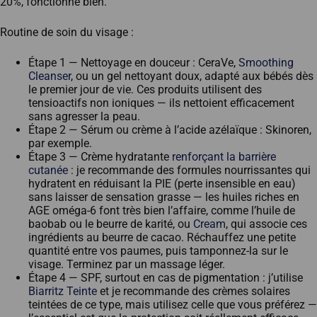
20%, fonctionne bien.
Routine de soin du visage :
Étape 1 — Nettoyage en douceur : CeraVe,
Smoothing
Cleanser
, ou un gel nettoyant doux, adapté aux bébés dès
le premier jour de vie. Ces produits utilisent des
tensioactifs non ioniques — ils nettoient efficacement
sans agresser la peau.
Étape 2 — Sérum ou crème à l’acide azélaïque : Skinoren,
par exemple.
Étape 3 — Crème hydratante
renforçant la barrière
cutanée
: je recommande des formules nourrissantes qui
hydratent en réduisant la PIE (perte insensible en eau)
sans laisser de sensation grasse — les huiles riches en
AGE oméga-6 font très bien l’affaire, comme l’huile de
baobab ou le beurre de karité, ou
Cream
, qui associe ces
ingrédients au beurre de cacao. Réchauffez une petite
quantité entre vos paumes, puis tamponnez-la sur le
visage. Terminez par un massage léger.
Étape 4 — SPF, surtout en cas de pigmentation : j’utilise
Biarritz Teinte
et je recommande des crèmes solaires
teintées de ce type, mais utilisez celle que vous préférez —