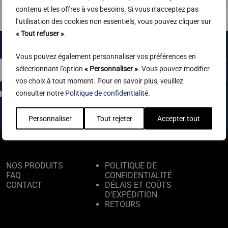
contenu et les offres à vos besoins. Si vous n’acceptez pas
l’utilisation des cookies non essentiels, vous pouvez cliquer sur
« Tout refuser »
.
Vous pouvez également personnaliser vos préférences en
sélectionnant l’option
« Personnaliser »
. Vous pouvez modifier
REJOINS‑NOUS
vos choix à tout moment. Pour en savoir plus, veuillez
consulter notre
Politique de confidentialité
.
J'accepte la politique de confidentialité
Personnaliser
Tout rejeter
Accepter tout
NOS PRODUITS
POLITIQUE DE
FAQ
CONFIDENTIALITÉ
CONTACT
DÉLAIS ET COÛTS
D’EXPÉDITION
RETOURS