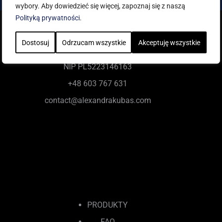
wybory. Aby dowiedzieć się więcej, zapoznaj się z naszą
Polityką prywatności
.
LIKAMA Sp. z o.o.
Dostosuj
Odrzucam wszystkie
Akceptuję wszystkie
ul. Cząstkowska 34
01-678 Warszawa POLSKA
NIP PL5223146163
+48 603 767 631
contact@alexandrakubas.com
PRODUKTY
FAQ