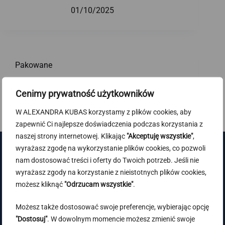
01/10/2025
Pakowane
01/10/2025
Cenimy prywatność użytkowników
W ALEXANDRA KUBAS korzystamy z plików cookies, aby
zapewnić Ci najlepsze doświadczenia podczas korzystania z
naszej strony internetowej. Klikając
"Akceptuję wszystkie"
,
wyrażasz zgodę na wykorzystanie plików cookies, co pozwoli
nam dostosować treści i oferty do Twoich potrzeb. Jeśli nie
wyrażasz zgody na korzystanie z nieistotnych plików cookies,
możesz kliknąć
"Odrzucam wszystkie"
.
Dołącz do nas
Możesz także dostosować swoje preferencje, wybierając opcję
Kontynuując, akceptujesz politykę prywatności
"Dostosuj"
. W dowolnym momencie możesz zmienić swoje